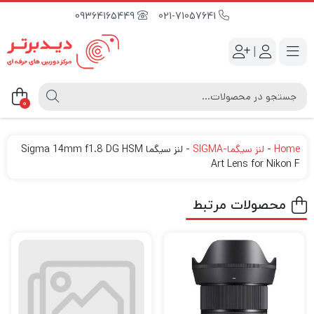
09364165449
021-71057641
|
0
Home
-
لنز سیگما-SIGMA
-
لنز سیگما Sigma 14mm f1.8 DG HSM
Art Lens for Nikon F
محصولات مرتبط