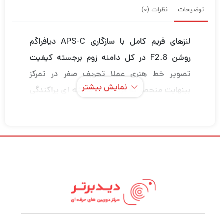
توضیحات
نظرات (0)
لنزهای فریم کامل با سازگاری APS-C دیافراگم
روشن F2.8 در کل دامنه زوم برجسته کیفیت
تصویر خط هنری عملا تحریف صفر در تمرکز
نمایش بیشتر
بینهایت منحصر به فرد عناصر شیشه ای پراکندگی
کم منحصر به فرد به حداقل می رساند شعله ور
شدن و غرق شدن گرد و غبار و ساخت و ساز ضد
آب را با آب بندی آب و هوا سریع AF فوکوس
دستی تمام وقت با فوکوس دستی 9-تیغه گرد
برنجی ناهموار نصب شده سازگار با تصحیح لنز