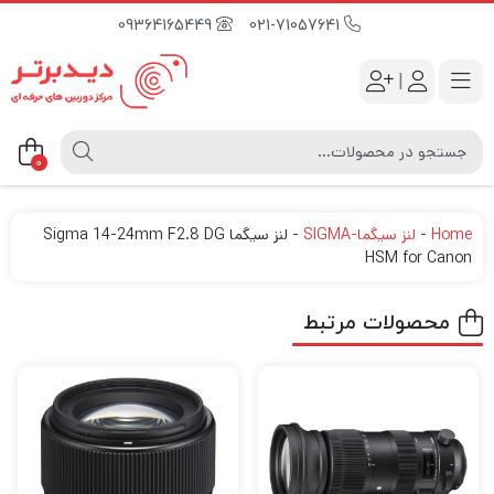
09364165449
021-71057641
|
0
Home
-
لنز سیگما-SIGMA
-
لنز سیگما Sigma 14-24mm F2.8 DG
HSM for Canon
محصولات مرتبط