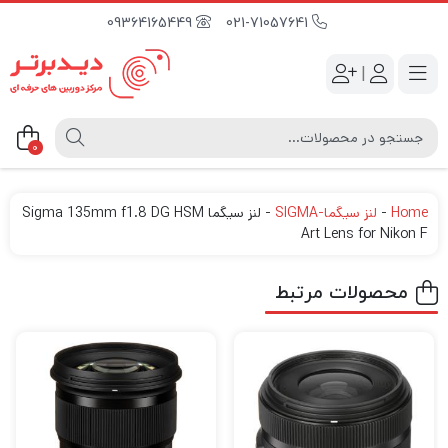
09364165449
021-71057641
|
0
Home
-
لنز سیگما-SIGMA
-
لنز سیگما Sigma 135mm f1.8 DG HSM
Art Lens for Nikon F
محصولات مرتبط