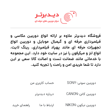
دستی تمام وقت برای انجام تنظیمات سریع ارائه
می دهد. یک دیافراگم 9 تیغه گرد با کمک به
ایجاد بوکه صاف، کیفیت تصویر را بهبود می
بخشد و لنز از یک کامپوزیت سبک و بادوام از نظر
فروشگاه دیدبرتر علاوه بر ارائه انواع دوربین عکاسی و
حرارتی پایدار ساخته شده است. علاوه بر این، یک
فیلمبرداری حرفه ای و گیمبال موبایل و دوربین انواع
هود لنز داخلی به محافظت از عنصر جلو و
تجهیزات حرفه ای مانند پهپاد فیلمبرداری، رینگ لایت،
انواع لنز و میکرفون را نیز در سایت خود دارد. این مجموعه
همچنین جلوگیری از ایجاد نور سرگردان از ایجاد
با خدماتی مانند ضمانت تست و اصالت کالا سعی بر این
جرقه کمک می کند.
دارد تا شما خریدی امن و راحت را تجربه کنید.
اگر در حرفه عکاسی و فیلمبرداری مشغول به
دوربین سونی-SONY
حساب کاربری من
فعالیت هستید قطعاً برای این که بتوانید عکس
دوربین کانن-CANON
درباره دیدبرتر
های حرفه ای و بی نظیر خلق کنید و بهترین نوع
فیلمبرداری را تجربه کنید نیاز به دوربین‌های
دوربین نیکون-NIKON
ارتباط با ما
راهنمای خرید