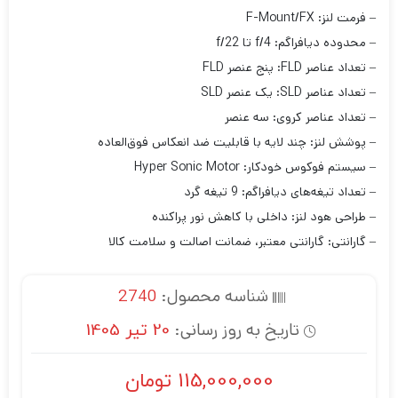
– فرمت لنز: F-Mount/FX
– محدوده دیافراگم: f/4 تا f/22
– تعداد عناصر FLD: پنج عنصر FLD
– تعداد عناصر SLD: یک عنصر SLD
– تعداد عناصر کروی: سه عنصر
– پوشش لنز: چند لایه با قابلیت ضد انعکاس فوق‌العاده
– سیستم فوکوس خودکار: Hyper Sonic Motor
– تعداد تیغه‌های دیافراگم: 9 تیغه گرد
– طراحی هود لنز: داخلی با کاهش نور پراکنده
– گارانتی: گارانتی معتبر، ضمانت اصالت و سلامت کالا
شناسه محصول:
2740
تاریخ به روز رسانی:
20 تیر 1405
115,000,000
تومان