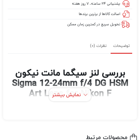
پشتیبانی ۲۴ ساعته، ۷ روز هفته
اصالت کالاها از برترین برندها
تحویل سریع در کمترین زمان ممکن
توضیحات
نظرات (0)
بررسی لنز سیگما مانت نیکون
Sigma 12-24mm f/4 DG HSM
Art Lens for Nikon F
نمایش بیشتر
دوربین نیکون F-mount Sigma 12-24mm f/4
DG HSM که طیف مفیدی از فواصل کانونی فوق
عریض را پوشش می‌دهد، یک زوم سری Art است
محصولات مرتبط