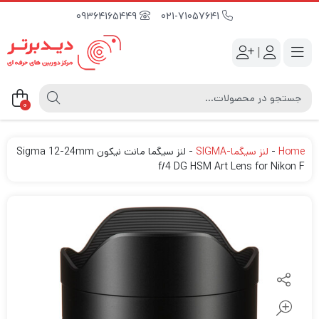
09364165449
021-71057641
|
0
Home
-
لنز سیگما-SIGMA
-
لنز سیگما مانت نیکون Sigma 12-24mm
f/4 DG HSM Art Lens for Nikon F