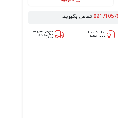
02171057
تماس بگیرید.
تحویل سریع در
اصالت کالاها از
کمترین زمان
برترین برندها
ممکن