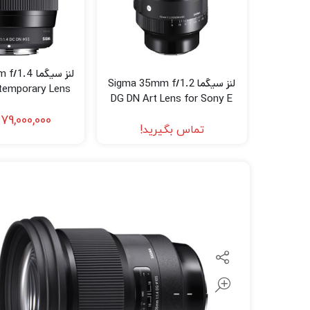
لنز سامیانگ-Samyang
لنز فوجی فیلم – FujiFilm
لنز موبایل
لنز سیگما 
لنز سیگما Sigma 35mm f/1.2
temporary Lens
DG DN Art Lens for Sony E
anon RF)
79,000,000
تماس بگیرید!