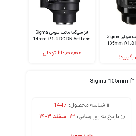
لنز سیگما مانت سونی Sigma
لنز سیگما مانت سونی Sigma
14mm f/1.4 DG DN Art Lens
135mm f/1.8 
(Sony E)
Lens for
219,000,000
تومان
بگیرید!
شناسه محصول:
1447
تاریخ به روز رسانی:
13 اسفند 1403
ناموجود