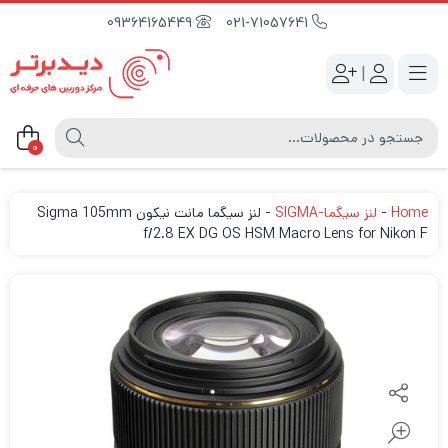
09364165449
021-71057641
|
0
Home
-
لنز سیگما-SIGMA
-
لنز سیگما مانت نیکون Sigma 105mm
f/2.8 EX DG OS HSM Macro Lens for Nikon F