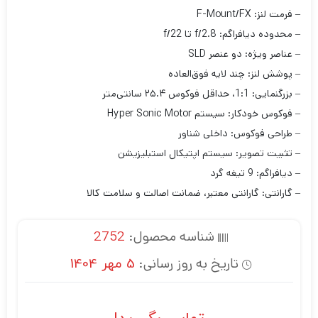
– فرمت لنز: F-Mount/FX
– محدوده دیافراگم: f/2.8 تا f/22
– عناصر ویژه: دو عنصر SLD
– پوشش لنز: چند لایه فوق‌العاده
– بزرگنمایی: 1:1، حداقل فوکوس ۲۵.۴ سانتی‌متر
– فوکوس خودکار: سیستم Hyper Sonic Motor
– طراحی فوکوس: داخلی شناور
– تثبیت تصویر: سیستم اپتیکال استبلیزیشن
– دیافراگم: 9 تیغه گرد
– گارانتی: گارانتی معتبر، ضمانت اصالت و سلامت کالا
شناسه محصول:
2752
تاریخ به روز رسانی:
5 مهر 1404