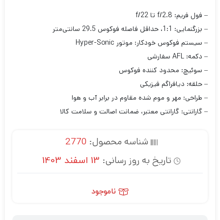
– فول فریم: f/2.8 تا f/22
– بزرگنمایی: 1:1، حداقل فاصله فوکوس 29.5 سانتی‌متر
– سیستم فوکوس خودکار: موتور Hyper-Sonic
– دکمه: AFL سفارشی
– سوئیچ: محدود کننده فوکوس
– حلقه: دیافراگم فیزیکی
– طراحی: مهر و موم شده مقاوم در برابر آب و هوا
– گارانتی: گارانتی معتبر، ضمانت اصالت و سلامت کالا
شناسه محصول:
2770
تاریخ به روز رسانی:
13 اسفند 1403
ناموجود