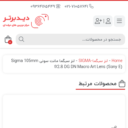
09364165449
021-71057641
|
0
Home
-
لنز سیگما-SIGMA
-
لنز سیگما مانت سونی Sigma 105mm
f/2.8 DG DN Macro Art Lens (Sony E)
محصولات مرتبط