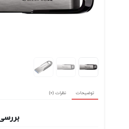
توضیحات
نظرات (0)
بررسی فلاش  USB 3.0