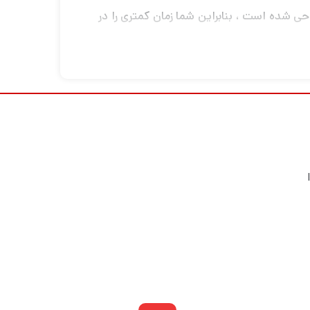
یع پرونده های شما طراحی شده است ، بنابراین شما زمان کمتری را در
پوشش فلزی با دوام و شیک درایو ، فایلهای مهم شما را ایمن نگه می دارد ، در حالی که نرم افزار SanDisk SecureAccess شامل این امکان را می دهد تا از رمز
نید به کیفیت عالی ، کارایی و قابلیت اطمینان هر