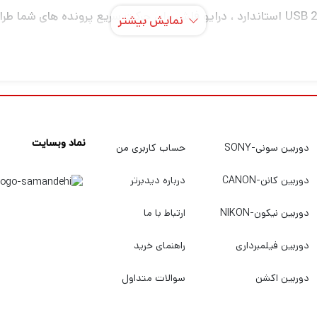
سرعت انتقال تا 15 برابر سریعتر از درایوهای USB 2.0 استاندارد ، درایو فلش برای حرکت سر
نمایش بیشتر
تقل کنید .
نماد وبسایت
دوربین سونی-SONY
حساب کاربری من
ذاری کنید .
دوربین کانن-CANON
درباره دیدبرتر
ن استانداردها ساخته می شوند و به طور دقیق آزمایش می شوند. شما می توا
دوربین نیکون-NIKON
ارتباط با ما
دوربین فیلمبرداری
راهنمای خرید
دوربین اکشن
سوالات متداول