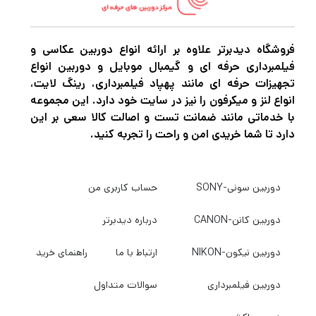
USB 3.0 نوع A به سیستم میزبان شما متصل می
شود. با سرعت خواندن تا 170 مگابایت بر ثانیه
کار می کند.
فروشگاه دیدبرتر علاوه بر ارائه انواع دوربین عکاسی و
فیلمبرداری حرفه ای و گیمبال موبایل و دوربین انواع
تجهیزات حرفه ای مانند پهپاد فیلمبرداری، رینگ لایت،
لطفاً توجه داشته باشید که سرعت خواندن تا
انواع لنز و میکرفون را نیز در سایت خود دارد. این مجموعه
با خدماتی مانند ضمانت تست و اصالت کالا سعی بر این
170 مگابایت بر ثانیه فقط با استفاده از کارت های
دارد تا شما خریدی امن و راحت را تجربه کنید.
SanDisk Extreme PRO قابل دستیابی است.
تمامی کارت های دیگر سرعت خواندن تا 104
دوربین سونی-SONY
حساب کاربری من
مگابایت بر ثانیه را خواهند داشت که حد
استاندارد UHS-I است.
دوربین کانن-CANON
درباره دیدبرتر
دوربین نیکون-NIKON
ارتباط با ما
راهنمای خرید
دوربین فیلمبرداری
سوالات متداول