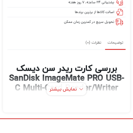
پشتیبانی ۲۴ ساعته، ۷ روز هفته
اصالت کالاها از برترین برندها
تحویل سریع در کمترین زمان ممکن
توضیحات
نظرات (0)
بررسی کارت ریدر سن دیسک
SanDisk ImageMate PRO USB-
C Multi-Card Reader/Writer
نمایش بیشتر
با استفاده از Reader/Writer Multi-Card
Reader/Writer ImageMate PRO USB-C از
SanDisk که دارای یک اسلات اختصاصی