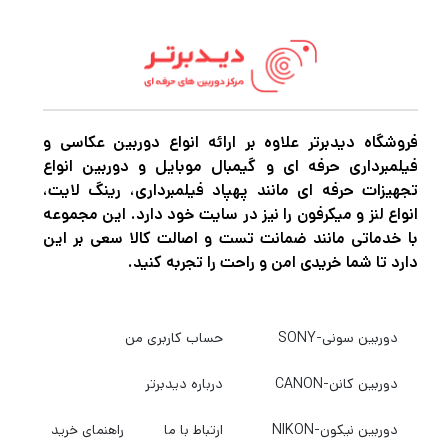
SD/SDHC/SDXC، یک اسلات اختصاصی
microSD/SDHC/SDXC، و یک اسلات
CompactFlash اسلات‌های SD و microSD از
رسانه‌های UHS-II با سرعت 312 مگابایت بر ثانیه
و همچنین رسانه‌های UHS-I و غیرUHS پشتیبانی
فروشگاه دیدبرتر علاوه بر ارائه انواع دوربین عکاسی و
فیلمبرداری حرفه ای و گیمبال موبایل و دوربین انواع
می‌کنند، در حالی که اسلات CompactFlash
تجهیزات حرفه ای مانند پهپاد فیلمبرداری، رینگ لایت،
استاندارد UDMA 7 را پشتیبانی می‌کند و سرعت
انواع لنز و میکرفون را نیز در سایت خود دارد. این مجموعه
با خدماتی مانند ضمانت تست و اصالت کالا سعی بر این
آن تا 160 مگابایت بر ثانیه است. این خواننده/
دارد تا شما خریدی امن و راحت را تجربه کنید.
نویسنده از طریق اتوبوس تغذیه می‌شود و از
طریق یک کابل micro-USB به USB-C همراه با
دوربین سونی-SONY
حساب کاربری من
سیستم‌هایی که حداقل macOS 10.5 یا
Windows 8 را اجرا می‌کنند، اتصال plug-and-
دوربین کانن-CANON
درباره دیدبرتر
play دارد.
دوربین نیکون-NIKON
ارتباط با ما
راهنمای خرید