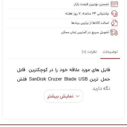
تضمین بهترین قیمت بازار
پشتیبانی ۲۴ ساعته، ۷ روز هفته
اصالت کالاها از برترین برندها
تحویل سریع در کمترین زمان ممکن
توضیحات
نظرات (0)
فایل های مورد علاقه خود را در کوچکترین قابل
حمل ترین SanDisk Cruzer Blade USB فلش
نگه دارید
نمایش بیشتر
فلش درایو USB SanDisk Cruzer Blade سبک و
با ارزش است و کوچکترین و سریعترین راه برای
ذخیره، انتقال و دانلود محتوای دیجیتال خود از