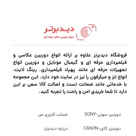
کامپیوتر به رایانه میباشد
به سادگی تصاویر، آهنگ ها و سایر فایل های
سرگرم کننده خود را بر روی SanDisk Cruzer
Blade بریزید و با خانواده و دوستان خود به
فروشگاه دیدبرتر علاوه بر ارائه انواع دوربین عکاسی و
اشتراک بگذارید.
فیلمبرداری حرفه ای و گیمبال موبایل و دوربین انواع
تجهیزات حرفه ای مانند پهپاد فیلمبرداری، رینگ لایت،
انواع لنز و میکرفون را نیز در سایت خود دارد. این مجموعه
همه در کوچکترین فلش در SanDisk ساخته شده
با خدماتی مانند ضمانت تست و اصالت کالا سعی بر این
اند تا در جیب شما نگه داشته شوند
دارد تا شما خریدی امن و راحت را تجربه کنید.
دوربین سونی-SONY
حساب کاربری من
دوربین کانن-CANON
درباره دیدبرتر