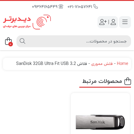
09364165449
021-71057641
|
0
Home
-
فلش مموری
-
فلاش SanDisk 32GB Ultra Fit USB 3.2
محصولات مرتبط