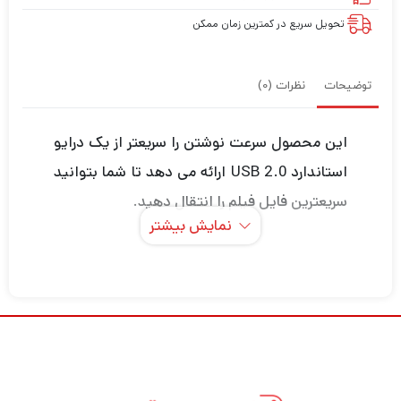
تحویل سریع در کمترین زمان ممکن
توضیحات
نظرات (0)
این محصول سرعت نوشتن را سریعتر از یک درایو
استاندارد USB 2.0 ارائه می دهد تا شما بتوانید
سریعترین فایل فیلم را انتقال دهید.
نمایش بیشتر
علاوه بر این شامل نرم افزار امنیتی SanDisk برای
حفاظت از رمز عبور و رمزگذاری 128 بیتی برای
حفظ فایل های خصوصی شماست.