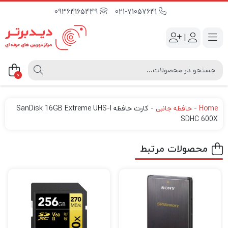
09364165449
021-71057641
|
0
Home
-
حافظه جانبی
-
کارت حافظه SanDisk 16GB Extreme UHS-I
SDHC 600X
محصولات مرتبط