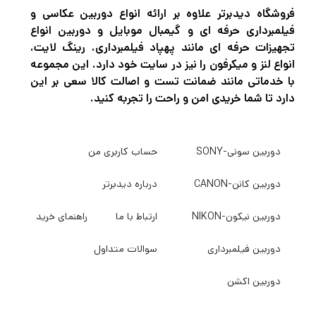
فروشگاه دیدبرتر علاوه بر ارائه انواع دوربین عکاسی و
پشتیبانی می کند ، که حداقل سرعت نوشتن 30
فیلمبرداری حرفه ای و گیمبال موبایل و دوربین انواع
مگابایت در ثانیه را تضمین می کند. اگر دستگاه
تجهیزات حرفه ای مانند پهپاد فیلمبرداری، رینگ لایت،
انواع لنز و میکرفون را نیز در سایت خود دارد. این مجموعه
شما فقط از استاندارد Class 10 پشتیبانی می کند
با خدماتی مانند ضمانت تست و اصالت کالا سعی بر این
، حداقل سرعت نوشتن تضمین می شود که زیر 10
دارد تا شما خریدی امن و راحت را تجربه کنید.
مگابایت در ثانیه قرار نگیرد
دوربین سونی-SONY
حساب کاربری من
دوربین کانن-CANON
درباره دیدبرتر
همچنین این محصول ضد آب، ضد شوک و ضد
دوربین نیکون-NIKON
ارتباط با ما
راهنمای خرید
اشعه ایکس می باشد، در حالی که همچنین قادر
دوربین فیلمبرداری
سوالات متداول
به تحمل درجه حرارت از 25- تا 85 درجه
سانتیگراد است و امکان استفاده در محیط هایی
دوربین اکشن
مانند برف و بیابان را فراهم می کند. . تعویض