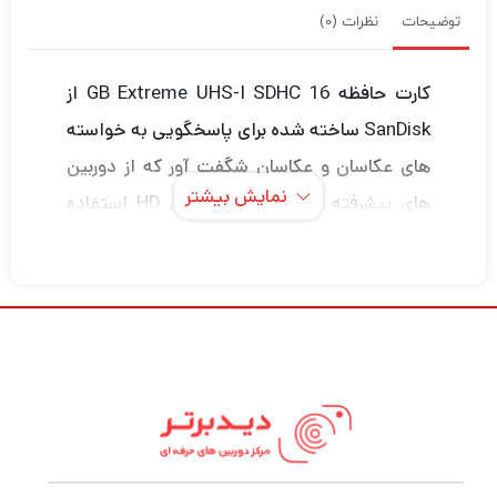
توضیحات
نظرات (0)
کارت حافظه 16 GB Extreme UHS-I SDHC از
SanDisk ساخته شده برای پاسخگویی به خواسته
های عکاسان و عکاسان شگفت آور که از دوربین
نمایش بیشتر
های پیشرفته و دوربین فیلمبرداری HD استفاده
می کنند ، به کاربران امکان می دهد از توابعی از
قبیل عکسبرداری سریع ، حالت پشت سر هم
پیوسته و چند فریم استفاده کنند. در هر ثانیه
این دستگاه دارای ظرفیت 16 گیگابایت است ، با
UHS-I سازگار است و حداکثر سرعت خواندن را تا
90 مگابیت در ثانیه و حداکثر سرعت نوشتن
حداکثر 40 مگابایت در ثانیه ارائه می دهد. این
کارت افراطی UHS-I SDHC از کلاس سرعت U3