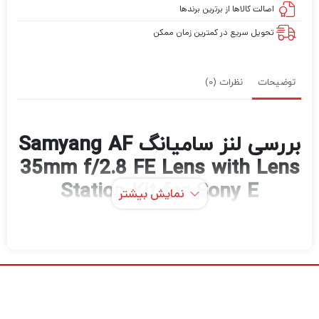
اصالت کالاها از برترین برندها
تحویل سریع در کمترین زمان ممکن
توضیحات
نظرات (0)
بررسی لنز سامیانگ Samyang AF
35mm f/2.8 FE Lens with Lens
Station Kit for Sony E
نمایش بیشتر
مکمل خود لنز، لنز Samyang AF 35mm f/2.8
FE with Lens Station Kit از B&H ، پرایم زاویه
عریض E-mount Sony را با Lens Station برای
به‌روزرسانی سیستم عامل لنز و تنظیم تنظیمات،