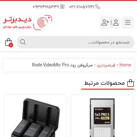
09364165449
021-71057641
|
0
Home
-
فیلمبرداری
-
میکروفن رود Rode VideoMic Pro
محصولات مرتبط