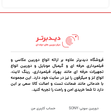
با میکروفون شاتگان فانتوم Rode NTG4 ، لحن
خود را سفارشی کنید و صدایی با کیفیت را در
داخل یا خارج برای فیلم مستقل بعدی،
تصویربرداری تلویزیونی یا پروژه مستند خود ضبط
کنید . ویژگی‌های تخصصی مانند مدارهای
کم‌نویز، تنظیمات پد و فرکانس با قابلیت سوئیچ
دیجیتال، و حداقل نویز مدیریتی، نیاز به تعمیر و
بازیابی صدا را در پست تولید کاهش می‌دهد.
فروشگاه دیدبرتر علاوه بر ارائه انواع دوربین عکاسی و
فیلمبرداری حرفه ای و گیمبال موبایل و دوربین انواع
تجهیزات حرفه ای مانند پهپاد فیلمبرداری، رینگ لایت،
حساسیت بالا NTG4 به آن اجازه می دهد تا
انواع لنز و میکرفون را نیز در سایت خود دارد. این مجموعه
با خدماتی مانند ضمانت تست و اصالت کالا سعی بر این
سطوح خروجی قوی را بدون نیاز به اعمال افزایش
دارد تا شما خریدی امن و راحت را تجربه کنید.
شدید در پیش تقویت کننده میکروفون شما
تولید کند. از نظر صوتی، NTG4 تا حدی به دلیل
دوربین سونی-SONY
حساب کاربری من
شیب ملایم آن در فرکانس‌های بالا و فیلتر پایین