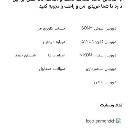
دارد تا شما خریدی امن و راحت را تجربه کنید.
مدل
با طراحی باریک‌تر و سبک‌تر
Standard 2016
نسبت به نسخه‌های اولیه عرضه شده و مصرف
دوربین سونی-SONY
حساب کاربری من
انرژی بهینه‌تری دارد. این موضوع باعث می‌شود
دستگاه هم از نظر ظاهری جذاب‌تر باشد و هم در
دوربین کانن-CANON
درباره دیدبرتر
استفاده طولانی‌مدت عملکرد پایدارتری داشته
دوربین نیکون-NIKON
ارتباط با ما
راهنمای خرید
باشد.
دوربین فیلمبرداری
سوالات متداول
سخت‌افزار قدرتمند
دوربین اکشن
PS5 Standard 2016 مجهز به پردازنده
AMD
و پردازنده
Ryzen Zen 2 هشت‌هسته‌ای
نماد وبسایت
گرافیکی مبتنی بر معماری
است که امکان
RDNA 2
اجرای بازی‌ها را با وضوح
و نرخ فریم تا
4K UHD
فراهم می‌کند. همچنین فناوری
Ray
120fps