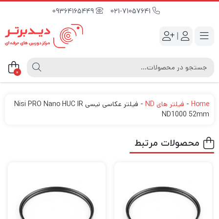
09364165449
021-71057641
|
0
Home
-
فیلتر های ND
-
فیلتر عکاسی نیسی Nisi PRO Nano HUC IR
ND1000 52mm
محصولات مرتبط