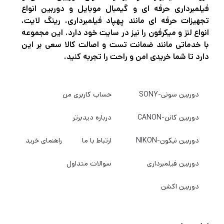
فیلمبرداری حرفه ای و گیمبال موبایل و دوربین انواع
تجهیزات حرفه ای مانند پهپاد فیلمبرداری، رینگ لایت،
اگر در حرفه عکاسی و فیلمبرداری مشغول به
انواع لنز و میکرفون را نیز در سایت خود دارد. این مجموعه
با خدماتی مانند ضمانت تست و اصالت کالا سعی بر این
فعالیت هستید قطعاً برای این که بتوانید عکس
دارد تا شما خریدی امن و راحت را تجربه کنید.
های حرفه ای و بی نظیر خلق کنید و بهترین نوع
فیلمبرداری را تجربه کنید نیاز به دوربین‌های
دوربین سونی-SONY
حساب کاربری من
باکیفیت و مجهز برای عکاسی و فیلمبرداری دارید.
اگر میخواهید بهترین دوربین عکاسی و
دوربین کانن-CANON
درباره دیدبرتر
فیلمبرداری، پهپاد فیلمبرداری، گیمبال
دوربین نیکون-NIKON
ارتباط با ما
راهنمای خرید
دوربین،گیمبال موبایل و هر نوع تجهیزات آتلیه را
با بهترین کیفیت و قیمت خریداری کنید به
دیدبرتر
دوربین فیلمبرداری
سوالات متداول
سربزنید.
دوربین اکشن