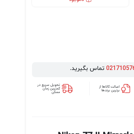
02171057
تماس بگیرید.
تحویل سریع در
اصالت کالاها از
کمترین زمان
برترین برندها
ممکن