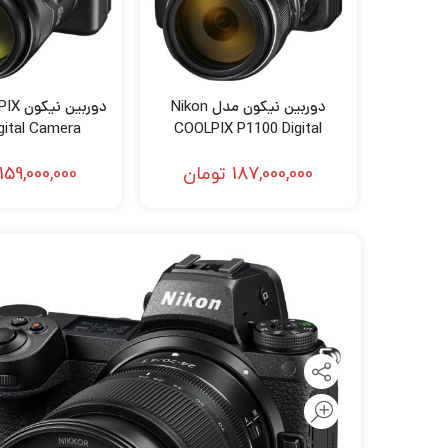
لنز سامیانگ-Samyang
لنز فوجی فیلم – FujiFilm
لنز موبایل
دوربین نیکون مدل Nikon
دوربین
gital Camera
COOLPIX P1100 Digital
Camera
187,000,000
تومان
159,000,000