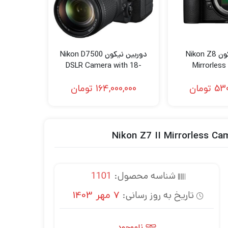
دوربین نیکون Nikon Z8
دوربین نیکون Nikon D7500
DSLR Camera with 18-
Mirrorles
140mm Lens
530
تومان
164,000,000
تومان
شناسه محصول:
1101
تاریخ به روز رسانی:
7 مهر 1403
ناموجود