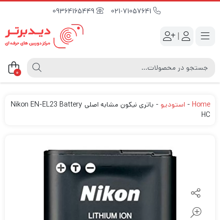
09364165449
021-71057641
|
0
Home
-
استودیو
-
باتری نیکون مشابه اصلی Nikon EN-EL23 Battery
HC