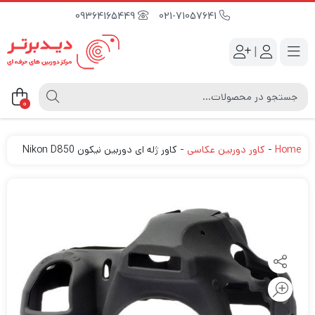
09364165449
021-71057641
|
0
Home
-
کاور دوربین عکاسی
-
کاور ژله ای دوربین نیکون Nikon D850