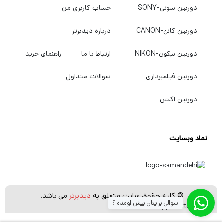
دوربین سونی-SONY
حساب کاربری من
یافته پردازنده امکان ثبت 1200 عکس با یک بار
شارژ باتری و 40 دقیقه فیلمبرداری را فراهم می
دوربین کانن-CANON
درباره دیدبرتر
کند. عملکرد نور کم به لطف طیف وسیعی از
دوربین نیکون-NIKON
ارتباط با ما
راهنمای خرید
حساسیت ISO بومی که از 64 تا 12800 اجرا می
شود و می تواند از 32 به 51 افزایش یابد، ارتقا
دوربین فیلمبرداری
سوالات متداول
یافته است.
دوربین اکشن
سنسور پیشرفته Multi-CAM 3500FX فوکوس
نماد وبسایت
خودکار 51 نقطه AF را با 15 سنسور متقاطع ارائه
می دهد و AF منطقه ای گروهی امکان استفاده از
پنج سنسور AF را به عنوان یک گروه فراهم می
کند. این هنگام عکاسی از سوژه هایی که به دلیل
© کلیه حقوق سایت متعلق به
دیدبرتر
می باشد.
سوالی برایتان پیش اومده ؟
شرایط نوری نمی توانند به راحتی با یک نقطه AF
[whatsapp_buttons]