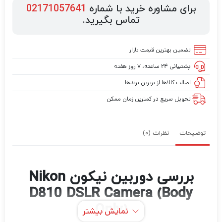
برای مشاوره خرید با شماره
02171057641
تماس بگیرید.
تضمین بهترین قیمت بازار
پشتیبانی ۲۴ ساعته، ۷ روز هفته
اصالت کالاها از برترین برندها
تحویل سریع در کمترین زمان ممکن
توضیحات
نظرات (0)
بررسی دوربین نیکون Nikon
D810 DSLR Camera (Body
Only)
نمایش بیشتر