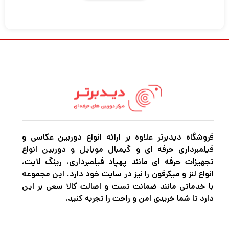
دوربین DSLR نیکون D810 جای خود را به عنوان
گزینه با وضوح بالا در مجموعه دوربین های DSLR
نیکون می گیرد. دارای سنسور CMOS 36.3
مگاپیکسلی با فرمت FX بدون فیلتر پایین گذر
نوری برای تصویربرداری دقیق و دقیق. با اضافه
شدن پردازشگر تصویر EXPEED 4، سرعت عملکرد
در مقایسه با EXPEED 3 افزایش یافته و نویز به
طور موثر در محدوده ISO کاهش می یابد. سرعت
فروشگاه دیدبرتر علاوه بر ارائه انواع دوربین عکاسی و
فیلمبرداری حرفه ای و گیمبال موبایل و دوربین انواع
عکاسی پیاپی در فرمت FX 5 فریم در ثانیه و در
تجهیزات حرفه ای مانند پهپاد فیلمبرداری، رینگ لایت،
فرمت DX حداکثر 7 فریم در ثانیه است. علاوه بر
انواع لنز و میکرفون را نیز در سایت خود دارد. این مجموعه
با خدماتی مانند ضمانت تست و اصالت کالا سعی بر این
این، قابلیت‌های فیلمبرداری Full HD D810 ارتقا
دارد تا شما خریدی امن و راحت را تجربه کنید.
یافته و شامل فیلم‌برداری 1080p در 24، 30 و 60
فریم بر ثانیه می‌شود. همچنین راندمان بهبود