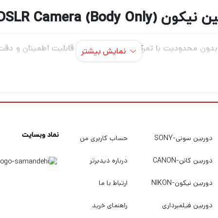
Nikon D6 DSLR Camera (B)
نمایش بیشتر
عکس‌های ثابت، یک سیستم فوکوس خودکار ti-CAM 37K
ر سناریوهای شلوغ یا شلوغ یا سوژه هایی که به سرعت حرکت می کنند 
نماد وبسایت
دوربین سونی-SONY
حساب کاربری من
لیت هستید قطعاً برای این که بتوانید عکس های حرفه ای و بی نظیر
دوربین کانن-CANON
درباره دیدبرتر
 عکاسی و فیلمبرداری دارید. اگر میخواهید بهترین دوربین عکاسی و ف
دوربین نیکون-NIKON
ارتباط با ما
بهترین کیفیت و قیمت خریداری کنید به
دیدبرتر
سربزنید.
دوربین فیلمبرداری
راهنمای خرید