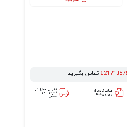
02171057
تماس بگیرید.
تحویل سریع در
اصالت کالاها از
کمترین زمان
برترین برندها
ممکن