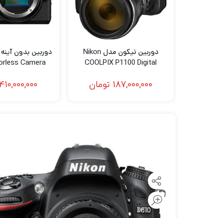
لنز سامیانگ-Samyang
لنز فوجی فیلم – FujiFilm
لنز موبایل
دوربین نیکون مدل Nikon
rorless Camera
COOLPIX P1100 Digital
Body
Camera
187,000,000
تومان
410,000,000