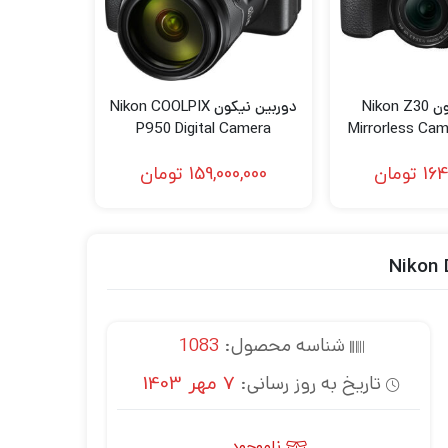
دوربین نیکون Nikon Z30
دوربین نیکون Nikon COOLPIX
P950 Digital Camera
Mirrorless Cam
50mm 
164
تومان
159,000,000
تومان
شناسه محصول:
1083
تاریخ به روز رسانی:
7 مهر 1403
ناموجود