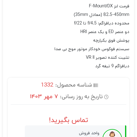
فرمت لنز F-Mount/DX
82.5-450mm (معادل 35mm)
محدوده دیافراگم: f/4.5 تا f/22
دو عنصر ED و یک عنصر HRI
پوشش فوق یکپارچه
سیستم فوکوس خودکار موتور موج بی صدا
تثبیت کننده تصویر VR II
دیافراگم 9 تیغه گرد
شناسه محصول:
1332
تاریخ به روز رسانی:
7 مهر 1403
تماس بگیرید!
واحد فروش