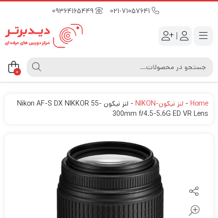
09364165449
021-71057641
|
0
Home
-
لنز نیکون-NIKON
-
لنز نیکون Nikon AF-S DX NIKKOR 55-
300mm f/4.5-5.6G ED VR Lens