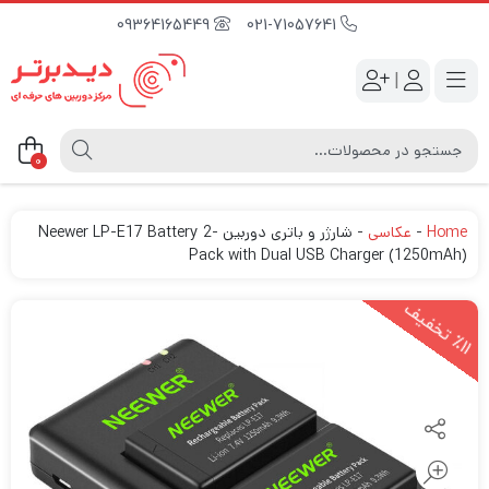
09364165449
021-71057641
|
0
Home
-
عکاسی
-
شارژر و باتری دوربین Neewer LP-E17 Battery 2-
Pack with Dual USB Charger (1250mAh)
1
1
ت
خ
ف
ی
٪
ف