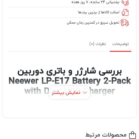
پشتیبانی ۲۴ ساعته، ۷ روز هفته
اصالت کالاها از برترین برندها
تحویل سریع در کمترین زمان ممکن
توضیحات
نظرات (0)
بررسی شارژر و باتری دوربین
Neewer LP-E17 Battery 2-Pack
with Dual USB Charger
نمایش بیشتر
(1250mAh)
محصولات مرتبط