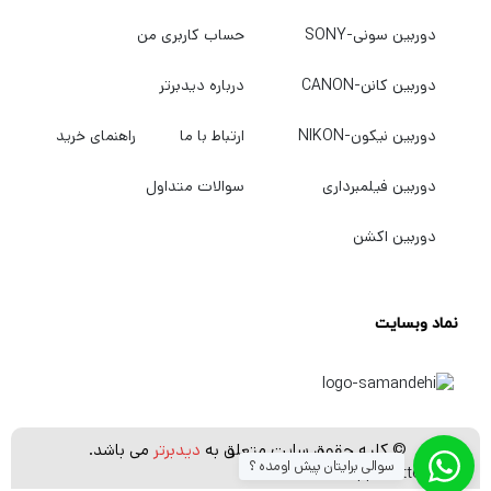
دوربین سونی-SONY
حساب کاربری من
دوربین کانن-CANON
درباره دیدبرتر
دوربین نیکون-NIKON
ارتباط با ما
راهنمای خرید
دوربین فیلمبرداری
سوالات متداول
دوربین اکشن
نماد وبسایت
© کلیه حقوق سایت متعلق به
دیدبرتر
می باشد.
سوالی برایتان پیش اومده ؟
[whatsapp_buttons]