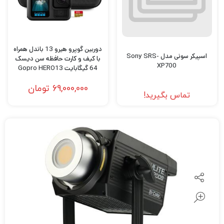
دوربین گوپرو هیرو 13 باندل همراه
اسپیکر سونی مدل Sony SRS-
با کیف و کارت حافظه سن دیسک
XP700
64 گیگابایت Gopro HERO13
bundle includes Case &
69,000,000
تومان
SanDisk 64GB Extreme
تماس بگیرید!