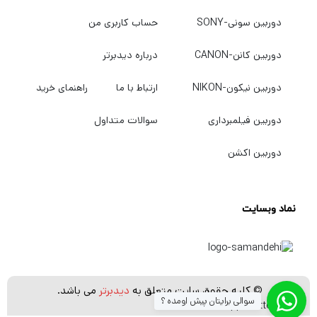
دوربین سونی-SONY
حساب کاربری من
دوربین کانن-CANON
درباره دیدبرتر
دوربین نیکون-NIKON
ارتباط با ما
راهنمای خرید
دوربین فیلمبرداری
سوالات متداول
دوربین اکشن
نماد وبسایت
© کلیه حقوق سایت متعلق به
دیدبرتر
می باشد.
سوالی برایتان پیش اومده ؟
[whatsapp_buttons]