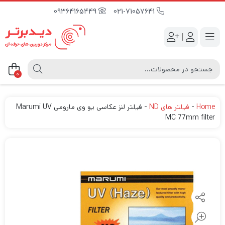
09364165449
021-71057641
|
0
Home
-
فیلتر های ND
-
فیلتر لنز عکاسی یو وی مارومی Marumi UV
MC 77mm filter