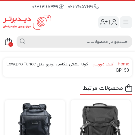
09364165449
021-71057641
|
0
Home
-
کیف دوربین
-
کوله پشتی عکاسی لوپرو مدل Lowepro Tahoe
BP150
محصولات مرتبط