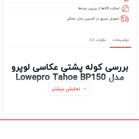
اصالت کالاها از برترین برندها
تحویل سریع در کمترین زمان ممکن
توضیحات
نظرات (0)
بررسی کوله پشتی عکاسی لوپرو
مدل Lowepro Tahoe BP150
نمایش بیشتر
کوله پشتی Tahoe
از
سازماندهی کنید . محفظه
Lowepro
BP150
اصلی دو زیپ جادار دارای دو جداکننده بزرگ و دو
جداکننده کوچک قابل تنظیم برای محافظت از
DSLR، 2 لنز، فلاش و موارد اضافی است. لوازم