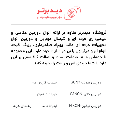
جانبی، در حالی که یک جیب زیپ دار داخلی کابل
ها و باتری های یدکی را از هم جدا می کند.در زیر
زیپ داخلی، یک پانل UltraFlex می تواند تا شود
فروشگاه دیدبرتر علاوه بر ارائه انواع دوربین عکاسی و
تا یک تقسیم کننده و فضای بیشتری برای وسایل
فیلمبرداری حرفه ای و گیمبال موبایل و دوربین انواع
شخصی ایجاد کند.
تجهیزات حرفه ای مانند پهپاد فیلمبرداری، رینگ لایت،
انواع لنز و میکرفون را نیز در سایت خود دارد. این مجموعه
با خدماتی مانند ضمانت تست و اصالت کالا سعی بر این
تبلت 10 اینچی شما را می توان در محفظه جلویی
دارد تا شما خریدی امن و راحت را تجربه کنید.
زیپ دار با جیب های داخلی جداگانه برای قلم و
لوازم جانبی کوچک ذخیره کرد، در حالی که یک گیره
دوربین سونی-SONY
حساب کاربری من
داخلی می تواند کلیدهای شما را نگه دارد. کیف
پول، گوشی هوشمند، و هدفون. دو جیب جانبی
دوربین کانن-CANON
درباره دیدبرتر
مشبک و بلند، وسایلی مانند بطری آب بزرگ یا سه
دوربین نیکون-NIKON
ارتباط با ما
راهنمای خرید
پایه جمع و جور را در خود جای می‌دهند.