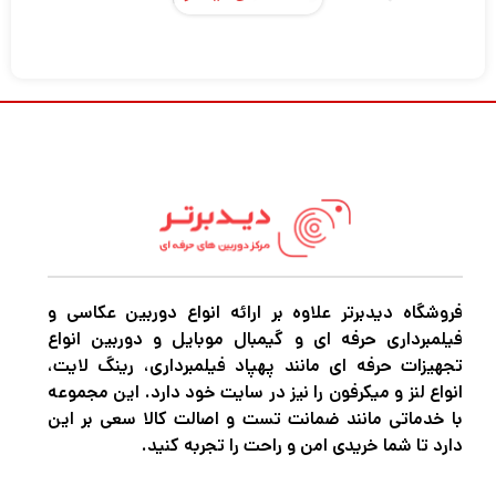
در دنیای عکاسی حرفه‌ای، انتخاب کوله پشتی
مناسب یکی از تصمیمات کلیدی است که
می‌تواند تأثیر مستقیم بر کیفیت و کارایی فعالیت
عکاسان بگذارد. عکاسان حرفه‌ای و علاقه‌مندان به
عکاسی طبیعت و سفر، نیازمند محصولی هستند
که بتواند هم تجهیزات گران‌قیمتشان را محافظت
کند و هم امکان حمل آسان و منظم این تجهیزات
را فراهم سازد.
فروشگاه دیدبرتر علاوه بر ارائه انواع دوربین عکاسی و
فیلمبرداری حرفه ای و گیمبال موبایل و دوربین انواع
تجهیزات حرفه ای مانند پهپاد فیلمبرداری، رینگ لایت،
کوله پشتی‌های دوربین دسته‌ای خاص از تجهیزات
انواع لنز و میکرفون را نیز در سایت خود دارد. این مجموعه
با خدماتی مانند ضمانت تست و اصالت کالا سعی بر این
جانبی عکاسی هستند که با طراحی ویژه، فضایی
دارد تا شما خریدی امن و راحت را تجربه کنید.
مناسب برای حمل دوربین‌ها، لنزها، لپ‌تاپ‌ها و