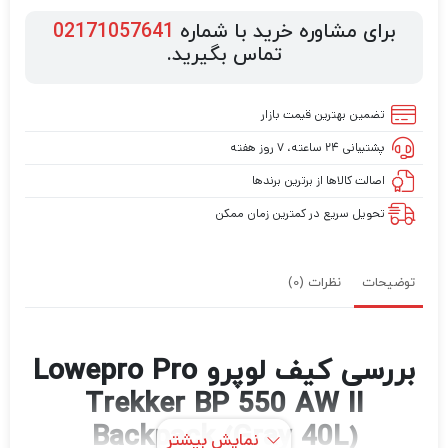
برای مشاوره خرید با شماره
02171057641
تماس بگیرید.
تضمین بهترین قیمت بازار
پشتیبانی ۲۴ ساعته، ۷ روز هفته
اصالت کالاها از برترین برندها
تحویل سریع در کمترین زمان ممکن
توضیحات
نظرات (0)
بررسی کیف لوپرو Lowepro Pro
Trekker BP 550 AW II
Backpack (Gray 40L)
نمایش بیشتر