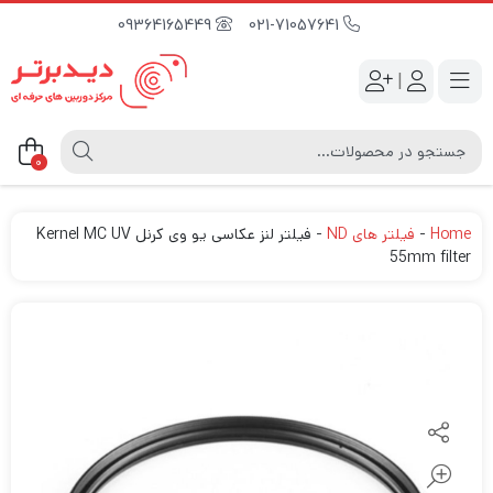
09364165449
021-71057641
|
0
Home
-
فیلتر های ND
-
فیلتر لنز عکاسی یو وی کرنل Kernel MC UV
55mm filter