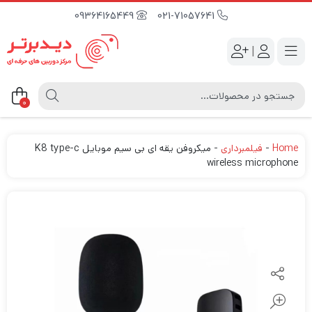
09364165449
021-71057641
|
0
Home
-
فیلمبرداری
-
میکروفن یقه ای بی سیم موبایل K8 type-c
wireless microphone