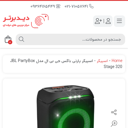
09364165449
021-71057641
|
0
Home
-
اسپیکر
-
اسپیکر پارتی باکس جی بی ال مدل JBL PartyBox
Stage 320