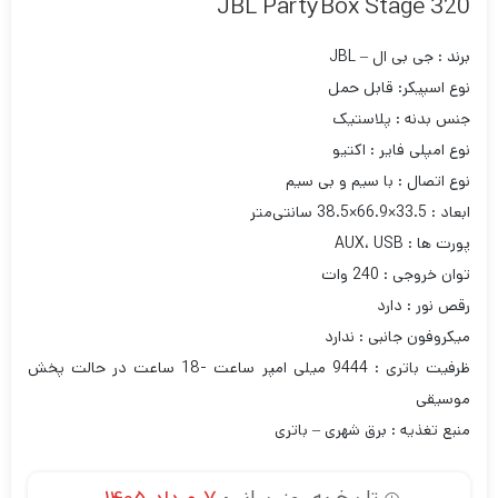
JBL PartyBox Stage 320
برند : جی بی ال – JBL
نوع اسپیکر: قابل حمل
جنس بدنه : پلاستیک
نوع امپلی فایر : اکتیو
نوع اتصال : با سیم و بی‌ سیم
ابعاد : 33.5×66.9×38.5 سانتی‌متر
پورت‌ ها : AUX، USB
توان خروجی : 240 وات
رقص نور : دارد
میکروفون جانبی : ندارد
ظرفیت باتری : 9444 میلی امپر ساعت -18 ساعت در حالت پخش
موسیقی
منبع تغذیه : برق شهری – باتری