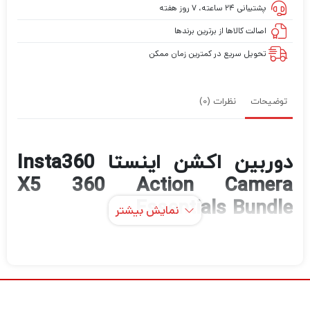
پشتیبانی ۲۴ ساعته، ۷ روز هفته
اصالت کالاها از برترین برندها
تحویل سریع در کمترین زمان ممکن
توضیحات
نظرات (0)
دوربین اکشن اینستا Insta360
X5 360 Action Camera
Essentials Bundle
نمایش بیشتر
دوربین اکشن
Insta360 X5 Essentials Bundle
یکی از پیشرفته‌ترین ابزارهای فیلم‌برداری ۳۶۰
درجه در جهان است. این مدل با طراحی مقاوم،
قابلیت فیلم‌برداری ۸K و عکاسی با وضوح ۷۲