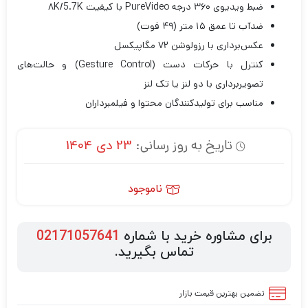
ضبط ویدیوی ۳۶۰ درجه PureVideo با کیفیت ۸K/5.7K
ضدآب تا عمق ۱۵ متر (۴۹ فوت)
عکس‌برداری با رزولوشن ۷۲ مگاپیکسل
کنترل با حرکات دست (Gesture Control) و حالت‌های
تصویربرداری با دو لنز یا تک لنز
مناسب برای تولیدکنندگان محتوا و فیلمبرداران
تاریخ به روز رسانی:
23 دی 1404
ناموجود
برای مشاوره خرید با شماره
02171057641
تماس بگیرید.
تضمین بهترین قیمت بازار