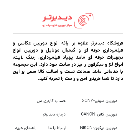
مگاپیکسل، تجربه‌ای کاملاً حرفه‌ای برای
تولیدکنندگان محتوا، فیلم‌سازان و بلاگرها فراهم
می‌کند. X5 با بهره‌گیری از فناوری PureVideo و
تثبیت تصویر FlowState، حتی در حرکت‌های
فروشگاه دیدبرتر علاوه بر ارائه انواع دوربین عکاسی و
سریع نیز تصویری نرم و پایدار ارائه می‌دهد.
فیلمبرداری حرفه ای و گیمبال موبایل و دوربین انواع
تجهیزات حرفه ای مانند پهپاد فیلمبرداری، رینگ لایت،
انواع لنز و میکرفون را نیز در سایت خود دارد. این مجموعه
ویژگی‌های کلیدی
با خدماتی مانند ضمانت تست و اصالت کالا سعی بر این
فیلم‌برداری ۳۶۰ درجه با کیفیت 8K/5.7K
دارد تا شما خریدی امن و راحت را تجربه کنید.
ثبت جزئیات دقیق و رنگ‌های واقعی در هر
زاویه با فناوری PureVideo.
دوربین سونی-SONY
حساب کاربری من
دوربین کانن-CANON
درباره دیدبرتر
عکاسی ۷۲ مگاپیکسلی RAW
ثبت تصاویر با کیفیت فوق‌العاده بالا و
دوربین نیکون-NIKON
ارتباط با ما
راهنمای خرید