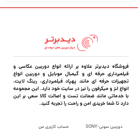
فیلم‌برداری با کیفیت بالا به یکی از اصول مهم برای
افراد حرفه‌ای و علاقه‌مندان به تکنولوژی تبدیل
شده،
جایگاه ویژه‌ای در
دوربین‌های 360 درجه
بازار یافته‌اند. این دوربین‌ها با امکان ضبط هم‌زمان
تمامی جهات، تجربه‌ای منحصربه‌فرد از تصویرسازی
و مستندسازی را فراهم می‌کنند. از بلاگرها و
فروشگاه دیدبرتر علاوه بر ارائه انواع دوربین عکاسی و
تولیدکنندگان محتوا گرفته تا ماجراجویان و
فیلمبرداری حرفه ای و گیمبال موبایل و دوربین انواع
ورزشکاران اکشن، همگی به دنبال تجهیزاتی
تجهیزات حرفه ای مانند پهپاد فیلمبرداری، رینگ لایت،
هستند که بدون محدودیت، تمام دنیای
انواع لنز و میکرفون را نیز در سایت خود دارد. این مجموعه
با خدماتی مانند ضمانت تست و اصالت کالا سعی بر این
اطرافشان را به تصویر بکشند.
دارد تا شما خریدی امن و راحت را تجربه کنید.
در میان گزینه‌های متنوع،
دوربین اکشن اینستا
دوربین سونی-SONY
حساب کاربری من
به‌عنوان
360 مدل Insta360 X5 8K Camera