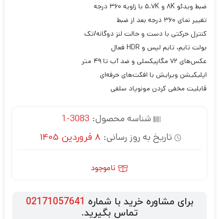
ضبط ویدئو ۸K و ۵.۷K با زاویه ۳۶۰ درجه
تغییر نمای ۳۶۰ درجه بعد از ضبط
کنترل حرکتی با دست و حالت لنز دوگانه/تک
بولت تایم، تایم لپس و HDR فعال
عکس‌های ۷۲ مگاپیکسلی و ضد آب تا ۴۹ متر
اپلیکیشن ویرایش با افکت‌های حرفه‌ای
قابلیت مخفی کردن مونوپاد سلفی
شناسه محصول:
3083-1
تاریخ به روز رسانی:
8 فروردین 1405
ناموجود
برای مشاوره خرید با شماره
02171057641
تماس بگیرید.