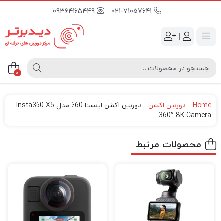
09364165449
021-71057641
|
0
Home
-
دوربین اکشن
-
دوربین اکشن اینستا 360 مدل Insta360 X5
360° 8K Camera
محصولات مرتبط