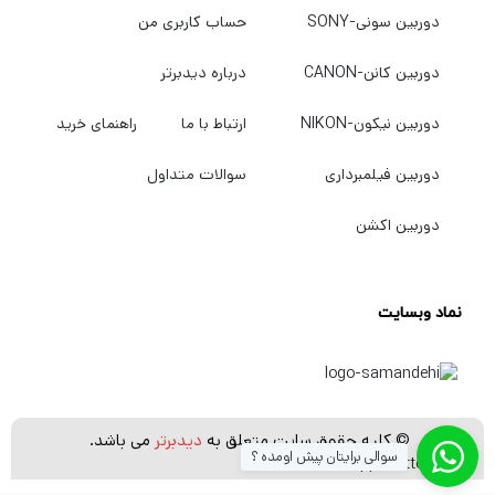
دوربین سونی-SONY
حساب کاربری من
دوربین کانن-CANON
درباره دیدبرتر
دوربین نیکون-NIKON
ارتباط با ما
راهنمای خرید
دوربین فیلمبرداری
سوالات متداول
دوربین اکشن
نماد وبسایت
© کلیه حقوق سایت متعلق به
دیدبرتر
می باشد.
سوالی برایتان پیش اومده ؟
[whatsapp_buttons]