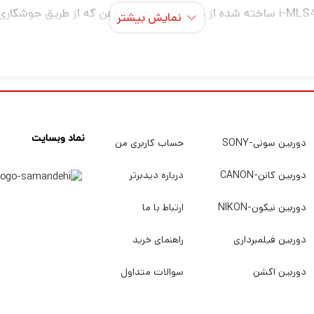
سه پایه نور کوتاه (پایه بک) ایلکین مدل i-MLS4070 ساخته شده از جنس آلومنینوم و آهن
نمایش بیشتر
نماد وبسایت
دوربین سونی-SONY
حساب کاربری من
دوربین کانن-CANON
درباره دیدبرتر
دوربین نیکون-NIKON
ارتباط با ما
دوربین فیلمبرداری
راهنمای خرید
دوربین اکشن
سوالات متداول