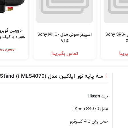
اسپیکر سونی مدل Sony SRS-
اسپیکر سونی مدل Sony MHC-
همراه با کیف 
V13
includes Case
,000,000
رید!
تماس بگیرید!
GB Extreme
سه پایه نور ایلکین مدل ilkeen Mini Light Stand (i-MLS4070)
برند
ilkeen
مدل iLKeen S4070
حمل وزن تا 4 کیلوگرم