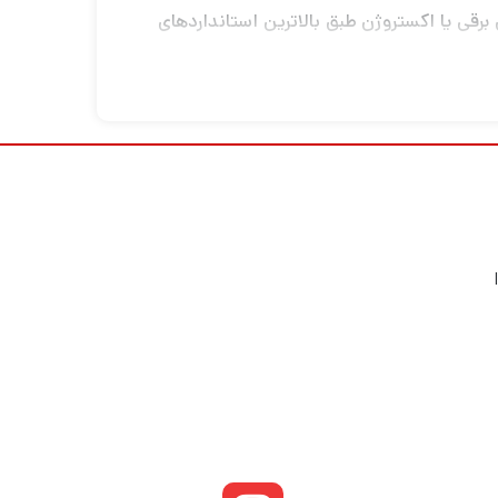
 که از طریق جوشکاری برقی یا اکستروژن طبق بالاترین استانداردهای
کیفیت تولید می شوند ، دارای حداکثر ارتفاع 77 سانتی متر، حداقل ارتفاع 49 سانتی متر ، ارتفاع جمع شده 44.5 سانتی متر ، با وزن 1140 گرم و وزن تحملی 9