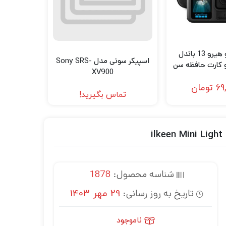
دوربین گوپرو هیرو 13 باندل
اسپیکر سونی مدل Sony SRS-
و کارت حافظه سن
XV900
دیسک 64 گیگابایت Gopro
69
تومان
HERO13 bundle 
تماس بگیرید!
& SanDisk 64
شناسه محصول:
1878
تاریخ به روز رسانی:
29 مهر 1403
ناموجود