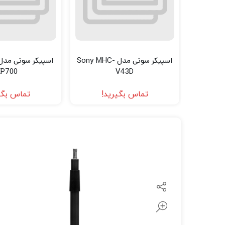
لنز سامیانگ-Samyang
لنز فوجی فیلم – FujiFilm
لنز موبایل
اسپیکر سونی مدل Sony MHC-
XP700
V43D
تماس بگیرید!
تماس بگی