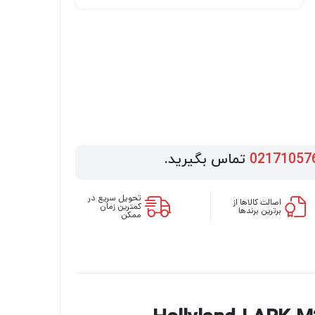
02171057
تماس بگیرید.
تحویل سریع در
اصالت کالاها از
کمترین زمان
برترین برندها
ممکن