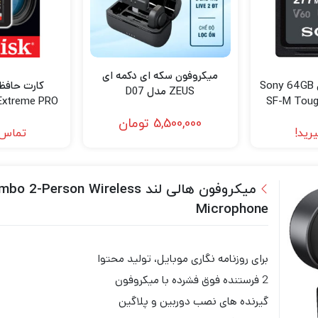
میکروفون سکه ای دکمه ای
کارت حافظه سونی Sony 64GB
کارت حاف
ZEUS مدل D07
Extreme PRO
SF-M Tough
emory Card
SDXC M
5,500,000
تومان
B/s
رید!
تماس 
میکروفون هالی لند on Wireless
Microphone
برای روزنامه نگاری موبایل، تولید محتوا
2 فرستنده فوق فشرده با میکروفون
گیرنده های نصب دوربین و پلاگین