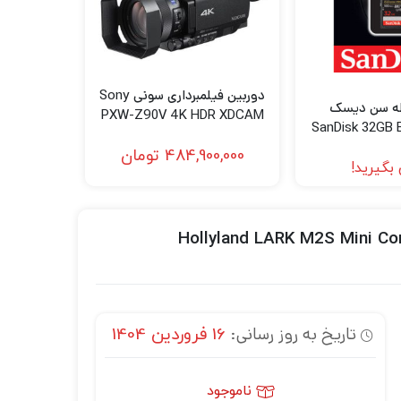
دوربین فیلمبرداری سونی Sony
ظه سن دیسک
PXW-Z90V 4K HDR XDCAM
SanDisk 32GB 
with Fast Hybrid AF
UHS-I SDHC M
484,900,000
تومان
200M
بگیرید!
Hollyland LARK M2S Mini Combo 2-Pers
تاریخ به روز رسانی:
16 فروردین 1404
ناموجود