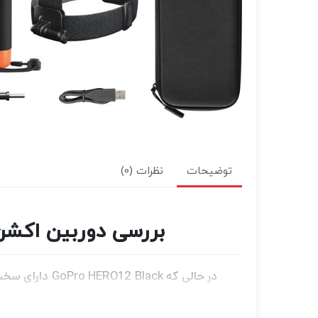
توضیحات
نظرات (0)
بررسی دوربین اکشن گوپرو 12 باندل Holiday Bundle