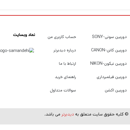
کیفیت بالا باقی می ماند و در عین حال برش تصویر را کاهش می ده
نماد وبسایت
دوربین سونی-SONY
حساب کاربری من
دوربین کانن-CANON
درباره دیدبرتر
دوربین نیکون-NIKON
ارتباط با ما
دوربین فیلمبرداری
راهنمای خرید
دوربین اکشن
سوالات متداول
HyperSmooth 6.0 ارتقا یافته دارای عملکرد AutoBoost است که برش تصویر را کا
© کلیه حقوق سایت متعلق به
دیدبرتر
می باشد.