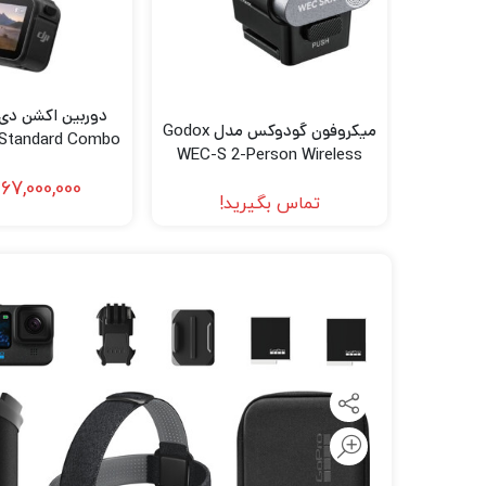
لنز سامیانگ-Samyang
لنز فوجی فیلم – FujiFilm
لنز موبایل
میکروفون گودوکس مدل Godox
Standard Combo
WEC-S 2-Person Wireless
128GB)
Microphone System
67,000,000
تماس بگیرید!