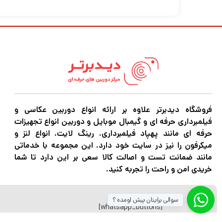
2 برابر سریعتر از مدل های قبلی.
تصاویر HDR با کیفیت بالا
فروشگاه دیدبرتر علاوه بر ارائه انواع دوربین عکاسی و
بگیرید. فیلمبرداری 2.7K با نرخ فریم 240 برای پخش با حرکت آهسته 8 برابر.
فیلمبرداری حرفه ای و گیمبال موبایل و دوربین انواع تجهیزات
حرفه ای مانند پهپاد فیلمبرداری، رینگ لایت، انواع لنز و
میکرفون را نیز در سایت خود دارد. این مجموعه با خدماتی
HyperSmooth 6.0 با AutoBoost
مانند ضمانت تست و اصالت کالا سعی بر این دارد تا شما
خریدی امن و راحت را تجربه کنید.
بیندازد. قفل افق 360 درجه فیلم شما را ثابت و تراز نگه می دارد، حتی اگر دوربین شما کاملاً بچرخد.
سوالی برایتان پیش اومده ؟
[whatsapp_buttons]
قابلیت اتصال صوتی بلوتوث