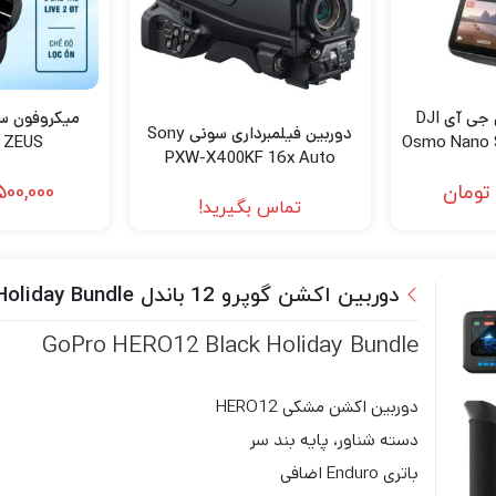
دوربین اکشن دی جی آی DJI
میکروفون سک
دوربین فیلمبرداری سونی Sony
Osmo Nano 
ZEUS مدل D07
PXW-X400KF 16x Auto
(
Focus Zoom Lens
تومان
500,000
Camcorder Kit
تماس بگیرید!
دوربین اکشن گوپرو 12 باندل GoPro HERO12 Black Holiday Bundle
GoPro HERO12 Black Holiday Bundle
دوربین اکشن مشکی HERO12
دسته شناور، پایه بند سر
باتری Enduro اضافی