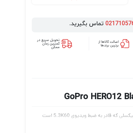
02171057
تماس بگیرید.
تحویل سریع در
اصالت کالاها از
کمترین زمان
برترین برندها
ممکن
در حالی که GoPro HERO12 Black دارای سخت‌افزاری مشابه با نسل قبلی خود است – یک سنسور تصویر 27 مگاپیکسلی که قادر به ضبط ویدیوی 5.3K60 است
– عمر باتری بهبود یافته، فناوری HyperSmooth 6.0 و افزایش قابلیت‌های بی‌سیم بلوتوث آن. حسگر تصویر می‌تواند عکس‌های 27 مگاپیکسلی RAW و همچنین