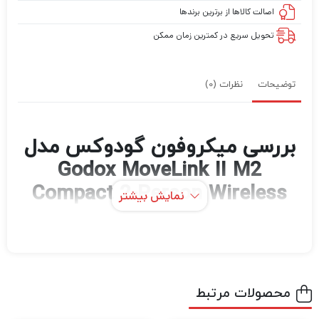
اصالت کالاها از برترین برندها
تحویل سریع در کمترین زمان ممکن
توضیحات
نظرات (0)
بررسی میکروفون گودوکس مدل
Godox MoveLink II M2
Compact 2-Person Wireless
نمایش بیشتر
Microphone
MoveLink II M2 مشکی از Godox یک ورود آسان
و مقرون به صرفه به دنیای صدای بی‌سیم هندزفری
محصولات مرتبط
را برای طیف گسترده‌ای از تولیدکنندگان محتوا، از