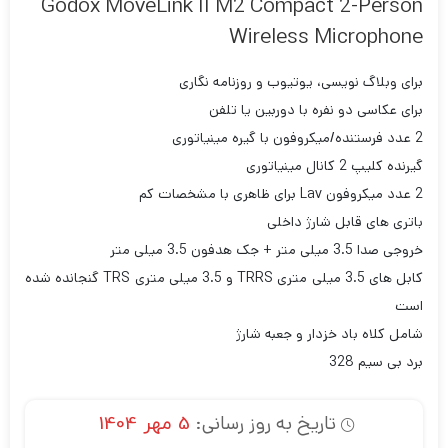
Godox MoveLink II M2 Compact 2-Person
Wireless Microphone
برای وبلاگ نویسی، یوتیوب و روزنامه نگاری
برای عکاسی دو نفره با دوربین یا تلفن
2 عدد فرستنده/میکروفون با گیره مینیاتوری
گیرنده کلیپ 2 کانال مینیاتوری
2 عدد میکروفون Lav برای ظاهری با مشخصات کم
باتری های قابل شارژ داخلی
خروجی صدا 3.5 میلی متر + جک هدفون 3.5 میلی متر
کابل های 3.5 میلی متری TRRS و 3.5 میلی متری TRS گنجانده شده
است
شامل کلاه باد خزدار و جعبه شارژ
برد بی سیم 328
تاریخ به روز رسانی:
5 مهر 1404