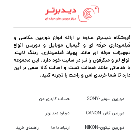
است که اتصال آن را به یقه یا پیراهن برای صدای
سریع و آسان و بی سیم واقعی آسان می کند. M2
یک سیستم پهنای باند 2.4 گیگاهرتز با فرکانس
دیجیتال را با حداکثر برد 328 ارائه می دهد. برای
فروشگاه دیدبرتر علاوه بر ارائه انواع دوربین عکاسی و
ظاهری محتاطانه‌تر، می‌توانید از میکروفون‌های
فیلمبرداری حرفه ای و گیمبال موبایل و دوربین انواع
لاوالیر موجود استفاده کنید و به سادگی کابل
تجهیزات حرفه ای مانند پهپاد فیلمبرداری، رینگ لایت،
انواع لنز و میکرفون را نیز در سایت خود دارد. این مجموعه
میکروفون را به درگاه ورودی 3.5 میلی‌متری هر
با خدماتی مانند ضمانت تست و اصالت کالا سعی بر این
فرستنده وصل کنید.
دارد تا شما خریدی امن و راحت را تجربه کنید.
گیرنده دو کاناله
دوربین سونی-SONY
حساب کاربری من
گیرنده دارای یک گیره کمربند است که به پایه های
دوربین کانن-CANON
درباره دیدبرتر
کفش دوربین متصل می شود. خروجی 3.5 میلی
متری آن به شما امکان می دهد به جک ورودی
دوربین نیکون-NIKON
ارتباط با ما
راهنمای خرید
3.5 میلی متری گوشی یا دوربین خود متصل