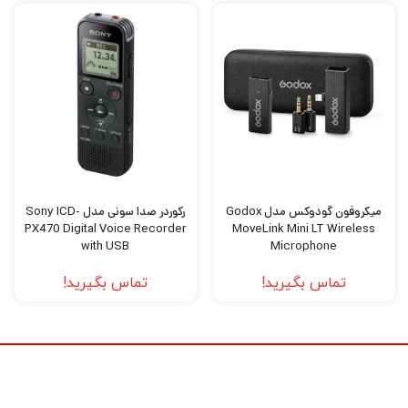
جمله شخصیت‌های YouTube و TikTok، ولاگرها،
روزنامه‌نگاران موبایل و غیره فراهم می‌کند. این
سیستم دو میکروفون/فرستنده گیره ای فوق
فشرده، دو میکروفون لاوالیر و یک گیرنده دو
کاناله قابل نصب بر روی دوربین را ارائه می دهد تا
راه حلی قابل حمل و همه جانبه را ارائه دهد که به
شما امکان می دهد صدای سوژه را روی یک
میکروفون گودوکس مدل Godox
رکوردر صدا سونی مدل Sony ICD-
دوربین یا تلفن با 3.5 میلی متر ضبط کنید. جک
PX470 Digital Voice Recorder
MoveLink Mini LT Wireless
with USB
Microphone
ورودی
تماس بگیرید!
تماس بگیرید!
دو فرستنده فشرده
وزن هر یک از دو فرستنده کمتر از 1 اونس است و
دارای یک گیره داخلی و یک میکروفون همه جهته