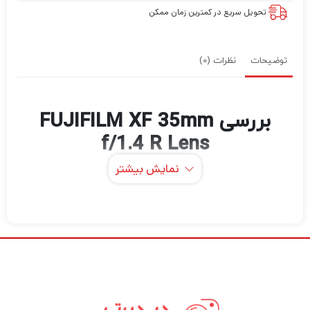
تحویل سریع در کمترین زمان ممکن
توضیحات
نظرات (0)
بررسی FUJIFILM XF 35mm
f/1.4 R Lens
نمایش بیشتر
XF 35mm f/1.4 R از FUJIFILM ، یک پرایم
سریع و انعطاف‌پذیر با طول معمولی، لنز 53
میلی‌متری معادل حداکثر دیافراگم روشن f/1.4
است. این طراحی برای کار در شرایط نوری دشوار
مفید است و همچنین کنترل بیشتری بر عمق
میدان برای جداسازی موضوع و استفاده از