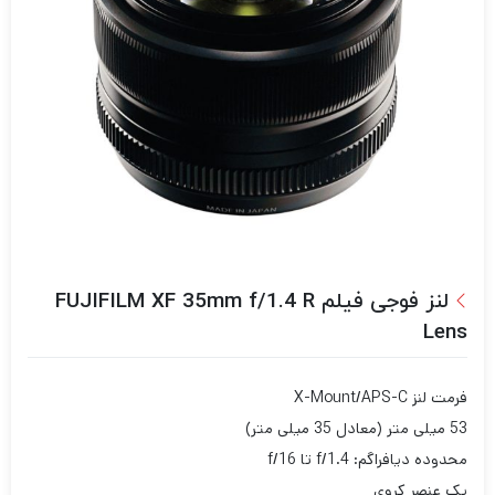
لنز فوجی فیلم FUJIFILM XF 35mm f/1.4 R
Lens
فرمت لنز X-Mount/APS-C
53 میلی متر (معادل 35 میلی متر)
محدوده دیافراگم: f/1.4 تا f/16
یک عنصر کروی