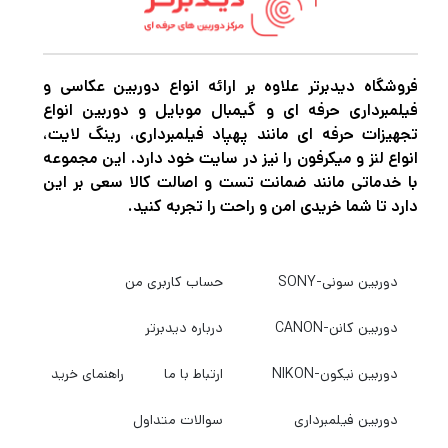
تکنیک‌های فوکوس انتخابی فراهم می‌کند. طراحی
اپتیکال از یک عنصر کروی استفاده می کند که
اعوجاج و انحرافات کروی را کاهش می دهد تا به
فروشگاه دیدبرتر علاوه بر ارائه انواع دوربین عکاسی و
فیلمبرداری حرفه ای و گیمبال موبایل و دوربین انواع
وضوح بالاتر و رندر دقیق دست یابد. یک پوشش
تجهیزات حرفه ای مانند پهپاد فیلمبرداری، رینگ لایت،
Super EBC نیز وجود دارد که برای بهبود کنتراست
انواع لنز و میکرفون را نیز در سایت خود دارد. این مجموعه
با خدماتی مانند ضمانت تست و اصالت کالا سعی بر این
و وضوح رنگ، شعله ور شدن و شبح را کاهش می
دارد تا شما خریدی امن و راحت را تجربه کنید.
دهد.
دوربین سونی-SONY
حساب کاربری من
دوربین کانن-CANON
درباره دیدبرتر
دوربین نیکون-NIKON
ارتباط با ما
راهنمای خرید
دوربین فیلمبرداری
سوالات متداول