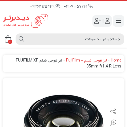
09364165449
021-71057641
|
0
Home
-
لنز فوجی فیلم – FujiFilm
-
لنز فوجی فیلم FUJIFILM XF
35mm f/1.4 R Lens