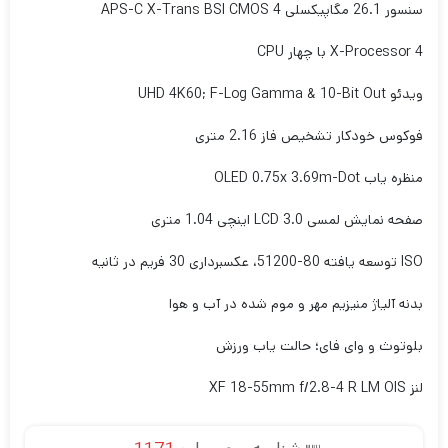
سنسور 26.1 مگاپیکسلی APS-C X-Trans BSI CMOS 4
X-Processor 4 با چهار CPU
ویدئو UHD 4K60; F-Log Gamma & 10-Bit Out
فوکوس خودکار تشخیص فاز 2.16 متری
منظره یاب OLED 0.75x 3.69m-Dot
صفحه نمایش لمسی LCD 3.0 اینچی 1.04 متری
ISO توسعه یافته 80-51200، عکسبرداری 30 فریم در ثانیه
بدنه آلیاژ منیزیم مهر و موم شده در آب و هوا
بلوتوث و وای فای؛ حالت یاب ورزش
لنز XF 18-55mm f/2.8-4 R LM OIS