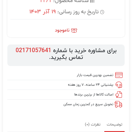
شناسه محصول:
1171
تاریخ به روز رسانی:
19 آذر 1403
ناموجود
برای مشاوره خرید با شماره
02171057641
تماس بگیرید.
تضمین بهترین قیمت بازار
پشتیبانی ۲۴ ساعته، ۷ روز هفته
اصالت کالاها از برترین برندها
تحویل سریع در کمترین زمان ممکن
توضیحات
نظرات (0)