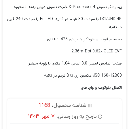
پردازشگر تصویر X-Processor 4
تثبیت تصویر درون بدنه 5 محوره
DCI/UHD 4K با سرعت 30 فریم در ثانیه، Full HD با سرعت 240 فریم
در ثانیه
سیستم فوکوس خودکار هیبریدی 425 نقطه ای
2.36m-Dot 0.62x OLED EVF
صفحه نمایش لمسی 3.0 اینچی 1.04 متری با زاویه متغیر
ISO 160-12800، عکسبرداری تا 8 فریم در ثانیه
اتصال بلوتوث و وای فای
شناسه محصول:
1168
تاریخ به روز رسانی:
7 مهر 1403