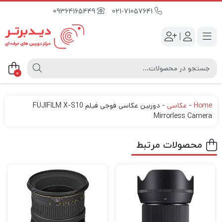
09364165449
021-71057641
|
0
Home
-
عکاسی
-
دوربین عکاسی فوجی فیلم FUJIFILM X-S10
Mirrorless Camera
محصولات مرتبط