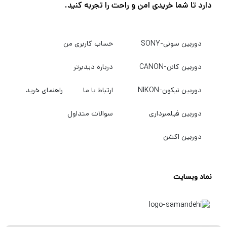
دارد تا شما خریدی امن و راحت را تجربه کنید.
فریم در ثانیه، حساسیت ISO 160-12800 و
عکاسی پیاپی تا 8 فریم در ثانیه پشتیبانی می کند.
دوربین سونی-SONY
حساب کاربری من
با کرکره مکانیکی طراحی BSI حسگر باعث کاهش
نویز و وضوح کلی بیشتر می شود و با X-
دوربین کانن-CANON
درباره دیدبرتر
Processor 4 برای دستیابی به عملکرد سریع و
دوربین نیکون-NIKON
ارتباط با ما
راهنمای خرید
پاسخگویی بهبود یافته جفت شده است. طراحی
سنسور همچنین یک سیستم فوکوس خودکار
دوربین فیلمبرداری
سوالات متداول
هیبریدی را فعال می کند که 425 نقطه تشخیص
دوربین اکشن
فاز را با یک سیستم تشخیص کنتراست برای
عملکرد سریع و دقیق AF ترکیب می کند. همچنین
نماد وبسایت
مکمل هر دو عکس و فیلم، یک سیستم
تثبیت‌کننده تصویر با تغییر حسگر با 5 توقف موثر
است تا لرزش دوربین را تقریباً با هر لنز نصب شده