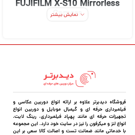
FUJIFILM X-S10 Mirrorless
Camera
نمایش بیشتر
با طراحی
دوربین فوجی فیلم FUJIFILM X-S10
جمع و جور، مجموعه ای از ویژگی های بزرگ، یک
دوربین بدون آینه شیک و همه کاره است که به
خوبی برای استفاده در محیط اطراف مناسب
است. X-S10 با ارائه ویژگی‌های عکس و ویدیوی
قابل حمل، یک فرم قابل حمل را با ابزارهای مورد
نیاز برای تولید محتوای روزمره ترکیب می‌کند.
فروشگاه دیدبرتر علاوه بر ارائه انواع دوربین عکاسی و
فیلمبرداری حرفه ای و گیمبال موبایل و دوربین انواع
X-S10 با داشتن سنسور 26.1 مگاپیکسلی X-
تجهیزات حرفه ای مانند پهپاد فیلمبرداری، رینگ لایت،
Trans CMOS 4 در اندازه APS-C از عکسبرداری با
انواع لنز و میکرفون را نیز در سایت خود دارد. این مجموعه
با خدماتی مانند ضمانت تست و اصالت کالا سعی بر این
وضوح بالا، فیلمبرداری DCI/UHD 4K با سرعت 30