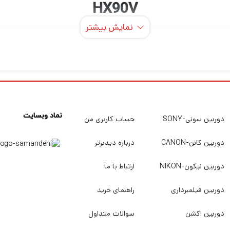
HX90V
نمایش بیشتر
محافظ صفحه 
محافظت می کند. از شیشه سخت و نشکن با درجه 9H ساخته شه است و دارای یک پوشش ضد ل
 شدن دوربین را حفظ می کند.
لیت هستید قطعاً برای این که بتوانید عکس های حرفه ای و بی نظیر
نماد وبسایت
دوربین سونی-SONY
حساب کاربری من
ای عکاسی و فیلمبرداری دارید. اگر میخواهید بهترین دوربین عکاس
 را با بهترین کیفیت و قیمت خریداری کنید به
دیدبرتر
سربزنید.
دوربین کانن-CANON
درباره دیدبرتر
دوربین نیکون-NIKON
ارتباط با ما
دوربین فیلمبرداری
راهنمای خرید
دوربین اکشن
سوالات متداول