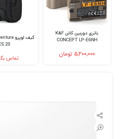
لنز سامیانگ-Samyang
لنز فوجی فیلم – FujiFilm
لنز موبایل
باتری دوربین کانن K&F
کیف لوپرو 
CONCEPT LP-E6NH
CS 20
5,200,000
تومان
تماس بگی