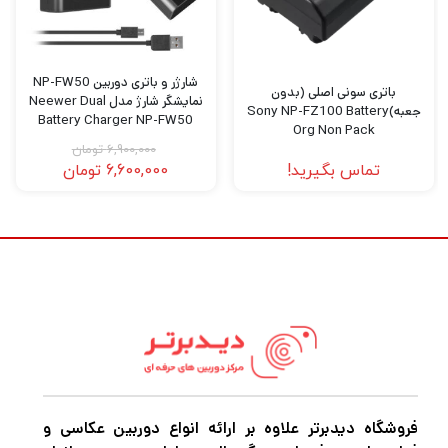
عملکردهای صفحه لمسی و کج شدن دوربین را
حفظ می کند.
شارژر و باتری دوربین NP-FW50
باتری سونی اصلی (بدون
نمایشگر شارژ مدل Neewer Dual
سازگاری با دوربین
جعبه)Sony NP-FZ100 Battery
Battery Charger NP-FW50
Org Non Pack
Batteries Kit (1100mAh)
آلفا a7R V
6,900,000
تومان
تماس بگیرید!
6,600,000
تومان
فروشگاه دیدبرتر علاوه بر ارائه انواع دوربین عکاسی و