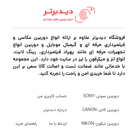
همان محصولی است که کاربران حرفه‌ای دنبالش
هستند.
طراحی سبک اما مقاوم؛ مناسب برای استفاده
فروشگاه دیدبرتر علاوه بر ارائه انواع دوربین عکاسی و
طولانی
فیلمبرداری حرفه ای و گیمبال موبایل و دوربین انواع
تجهیزات حرفه ای مانند پهپاد فیلمبرداری، رینگ لایت،
یکی از نقاط قوت اصلی گیمبال
DJI RS5 Gimbal
انواع لنز و میکرفون را نیز در سایت خود دارد. این مجموعه
وزن سبک و بدنه کاملاً بالانس شده
Combo Kit
با خدماتی مانند ضمانت تست و اصالت کالا سعی بر این
دارد تا شما خریدی امن و راحت را تجربه کنید.
آن است. این گیمبال تنها
وزن دارد
۱.۱۹۳ کیلوگرم
و می‌تواند دوربین‌هایی تا
را به‌راحتی
۳ کیلوگرم
تحمل کند. چنین ترکیبی، به‌ویژه برای فیلم‌برداری
دوربین سونی-SONY
حساب کاربری من
طولانی‌مدت، مزیت بزرگی محسوب می‌شود؛ زیرا
دوربین کانن-CANON
درباره دیدبرتر
فشار روی دست و بازو کاهش یافته و کنترل
دوربین نیکون-NIKON
ارتباط با ما
راهنمای خرید
حرکات، نرم‌تر و دقیق‌تر انجام خواهد شد.