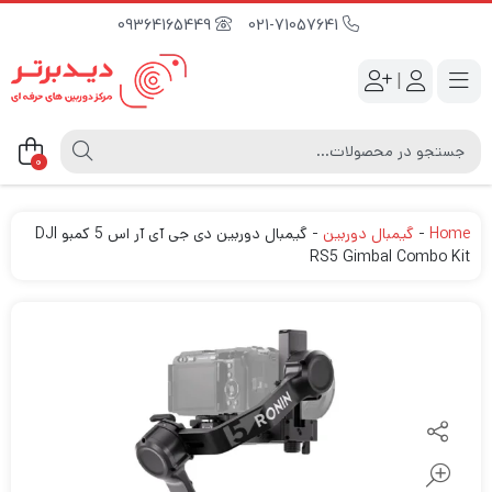
09364165449
021-71057641
|
0
Home
-
گیمبال دوربین
-
گیمبال دوربین دی جی آی آر اس 5 کمبو DJI
RS5 Gimbal Combo Kit