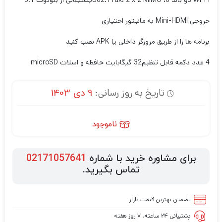
Wi-Fi دو باند 6، 802.11ax، 2 x 2 MIMO
پشتیبانی از بلوتوث 5.1
خروجی Mini-HDMI به مانیتور اختیاری
برنامه ها را از طریق مرورگر داخلی یا APK نصب کنید
4 عدد دکمه قابل تنظیم
32 گیگابایت حافظه و اسلات microSD
تاریخ به روز رسانی:
9 دی 1403
ناموجود
برای مشاوره خرید با شماره
02171057641
تماس بگیرید.
تضمین بهترین قیمت بازار
پشتیبانی ۲۴ ساعته، ۷ روز هفته