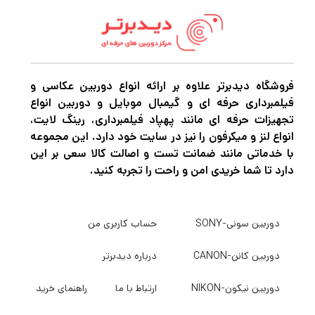
می‌توانید گوشی خود را در جیب خود بگذارید،
زیرا دارای صفحه نمایش لمسی 5.5 اینچی 1080p
10 نقطه‌ای است که کاملاً با قابلیت‌های پخش
زنده پهپادهای انتخابی DJI کار می‌کند. صفحه
فروشگاه دیدبرتر علاوه بر ارائه انواع دوربین عکاسی و
فیلمبرداری حرفه ای و گیمبال موبایل و دوربین انواع
نمایش برای مشاهده در فضای باز بهینه شده
تجهیزات حرفه ای مانند پهپاد فیلمبرداری، رینگ لایت،
است. اما حالت Outdoor را می توان برای تنظیم
انواع لنز و میکرفون را نیز در سایت خود دارد. این مجموعه
با خدماتی مانند ضمانت تست و اصالت کالا سعی بر این
خودکار خود برای استفاده در شرایطی تا نور
دارد تا شما خریدی امن و راحت را تجربه کنید.
مستقیم خورشید تنظیم کرد،
دوربین سونی-SONY
حساب کاربری من
همانطور که پخش زنده از پهپاد را دریافت می
کنید، می توانید از اتصال Mini HDMI برای
دوربین کانن-CANON
درباره دیدبرتر
خروجی فیلم به یک مانیتور اختیاری استفاده
دوربین نیکون-NIKON
ارتباط با ما
راهنمای خرید
کنید. سایر کارکردهای شما شامل اتصال شبکه دو