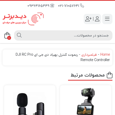
09364165449
021-71057641
|
0
Home
-
فیلمبرداری
-
ربموت کنترل پهپاد دی جی ای DJI RC Pro
Remote Controller
محصولات مرتبط