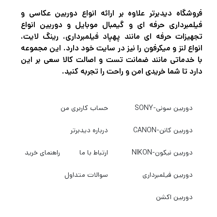
کننده پهپاد DJI RC-N1 Remote Controller
فروشگاه دیدبرتر علاوه بر ارائه انواع دوربین عکاسی و
فیلمبرداری حرفه ای و گیمبال موبایل و دوربین انواع
Monitor Hood به ریموت پهپاد متصل می شود و
تجهیزات حرفه ای مانند پهپاد فیلمبرداری، رینگ لایت،
شما می توانید حتی در روز های آفتابی، پهپاد خود
انواع لنز و میکرفون را نیز در سایت خود دارد. این مجموعه
با خدماتی مانند ضمانت تست و اصالت کالا سعی بر این
را به راحتی به پرواز درآورید.
دارد تا شما خریدی امن و راحت را تجربه کنید.
همچنین این محافظ با کنترل کننده های از راه دور
دوربین سونی-SONY
حساب کاربری من
Mavic Air 2 و Mini 2 شرکت DJI به خوبی سازگار
است. با بررسی نمای کلی می توان دریافت که
دوربین کانن-CANON
درباره دیدبرتر
محافظ کنترل از راه دور از محتوای صفحه نمایش
دوربین نیکون-NIKON
ارتباط با ما
راهنمای خرید
تلفن همراه در برابر نور خورشید در شرایط نوری
شدید محافظت می کند و تصویری واضح را به
دوربین فیلمبرداری
سوالات متداول
کاربر ارائه می دهد. همچنین استفاده از آن هیچ
دوربین اکشن
گونه مانعی برای پرواز و کنترل پهپاد ایجاد نمی