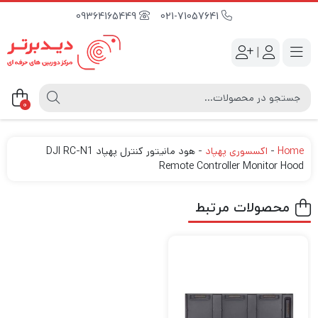
09364165449
021-71057641
|
0
Home
-
اکسسوری پهپاد
-
هود مانیتور کنترل پهپاد DJI RC-N1
Remote Controller Monitor Hood
محصولات مرتبط