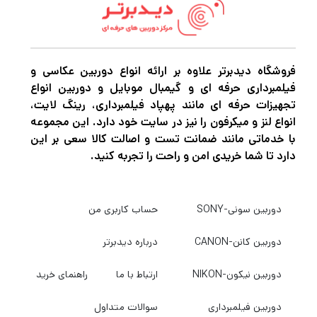
پرواز طولانی تر پرواز بیشتر:
با یک باتری هوشمند پرواز اضافی، می توانید
فروشگاه دیدبرتر علاوه بر ارائه انواع دوربین عکاسی و
مدت زمان پرواز Mavic 3 خود را 46 دقیقه دیگر
فیلمبرداری حرفه ای و گیمبال موبایل و دوربین انواع
افزایش دهید. تقریباً در عرض یک ساعت و نیم
تجهیزات حرفه ای مانند پهپاد فیلمبرداری، رینگ لایت،
شارژ می شود، بنابراین اگر چند تا از اینها و یک
انواع لنز و میکرفون را نیز در سایت خود دارد. این مجموعه
با خدماتی مانند ضمانت تست و اصالت کالا سعی بر این
شارژر خودرو 65 واتی دارید، تقریباً می توانید
دارد تا شما خریدی امن و راحت را تجربه کنید.
دائماً در هوا باشید.
دوربین سونی-SONY
حساب کاربری من
دوربین کانن-CANON
درباره دیدبرتر
دوربین نیکون-NIKON
ارتباط با ما
راهنمای خرید
دوربین فیلمبرداری
سوالات متداول