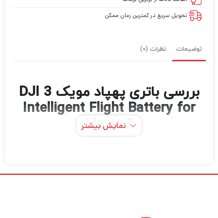
تحویل سریع در کمترین زمان ممکن
توضیحات
نظرات (0)
بررسی باتری پهپاد مویک 3 DJI
Intelligent Flight Battery for
Mavic 3
نمایش بیشتر
به لطف باتری های هوشمند پرواز با ظرفیت بالاتر
و سیستم پیشرانه جدید، Mavic 3 حداکثر زمان
پرواز 46 دقیقه و حداکثر زمان شناور 40 دقیقه را
ارائه می دهد.