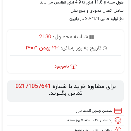
طول میله از 11.8 اینچ تا 4.9 اینچ افزایش می یابد
شامل اتصال عمودی و پیچ قفل
نخ لوازم جانبی 1/4″-20 در پایین
شناسه محصول:
2130
تاریخ به روز رسانی:
23 بهمن 1403
ناموجود
برای مشاوره خرید با شماره
02171057641
تماس بگیرید.
تضمین بهترین قیمت بازار
پشتیبانی ۲۴ ساعته، ۷ روز هفته
اصالت کالاها از برترین برندها