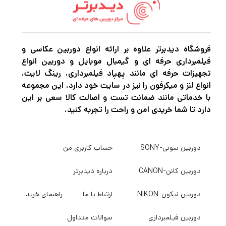
با استفاده از پیچ موجود قفل می‌شود.
فروشگاه دیدبرتر علاوه بر ارائه انواع دوربین عکاسی و
میله می تواند از 11.8 اینچ تا 4.9 اینچ طول
فیلمبرداری حرفه ای و گیمبال موبایل و دوربین انواع
داشته باشد و فاصله کافی برای گرفتن زوایای باز را
تجهیزات حرفه ای مانند پهپاد فیلمبرداری، رینگ لایت،
ارائه می دهد. یک نخ 1/4 اینچ تا 20 در پایین
انواع لنز و میکرفون را نیز در سایت خود دارد. این مجموعه
با خدماتی مانند ضمانت تست و اصالت کالا سعی بر این
پایه عمودی وجود دارد که به شما امکان می دهد
دارد تا شما خریدی امن و راحت را تجربه کنید.
لوازم جانبی اضافه کنید یا آن را روی دکل دیگری
نصب کنید.
دوربین سونی-SONY
حساب کاربری من
دوربین کانن-CANON
درباره دیدبرتر
دوربین نیکون-NIKON
ارتباط با ما
راهنمای خرید
دوربین فیلمبرداری
سوالات متداول